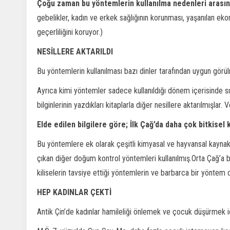
Çoğu zaman bu yöntemlerin kullanılma nedenleri arasın
gebelikler, kadın ve erkek sağlığının korunması, yaşanılan e
geçerliliğini koruyor.)
NESİLLERE AKTARILDI
Bu yöntemlerin kullanılması bazı dinler tarafından uygun görü
Ayrıca kimi yöntemler sadece kullanıldığı dönem içerisinde sınır
bilginlerinin yazdıkları kitaplarla diğer nesillere aktarılmışlar
Elde edilen bilgilere göre; İlk Çağ’da daha çok bitkise
Bu yöntemlere ek olarak çeşitli kimyasal ve hayvansal kaynaklı
çıkan diğer doğum kontrol yöntemleri kullanılmış.Orta Çağ’a ba
kiliselerin tavsiye ettiği yöntemlerin ve barbarca bir yöntem 
HEP KADINLAR ÇEKTİ
Antik Çin’de kadınlar hamileliği önlemek ve çocuk düşürmek iç