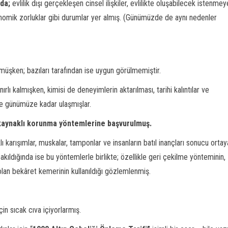
da;
evlilik dışı gerçekleşen cinsel ilişkiler, evlilikte oluşabilecek istenme
konomik zorluklar gibi durumlar yer almış. (Günümüzde de aynı nedenler
lmüşken; bazıları tarafından ise uygun görülmemiştir.
lı kalmışken, kimisi de deneyimlerin aktarılması, tarihi kalıntılar ve
. Ve günümüze kadar ulaşmışlar.
l kaynaklı korunma yöntemlerine başvurulmuş.
 karışımlar, muskalar, tamponlar ve insanların batıl inançları sonucu ortay
kıldığında ise bu yöntemlerle birlikte; özellikle geri çekilme yönteminin,
olan bekâret kemerinin kullanıldığı gözlemlenmiş.
in sıcak cıva içiyorlarmış.