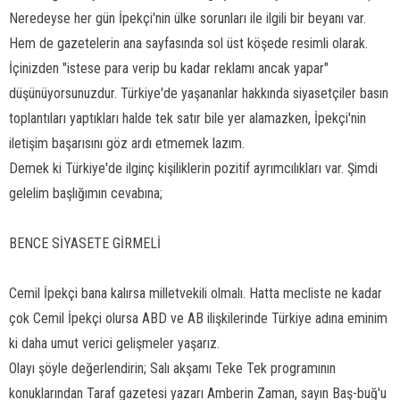
Neredeyse her gün İpekçi'nin ülke sorunları ile ilgili bir beyanı var.
Hem de gazetelerin ana sayfasında sol üst köşede resimli olarak.
İçinizden "istese para verip bu kadar reklamı ancak yapar"
düşünüyorsunuzdur. Türkiye'de yaşananlar hakkında siyasetçiler basın
toplantıları yaptıkları halde tek satır bile yer alamazken, İpekçi'nin
iletişim başarısını göz ardı etmemek lazım.
Demek ki Türkiye'de ilginç kişiliklerin pozitif ayrımcılıkları var. Şimdi
gelelim başlığımın cevabına;
BENCE SİYASETE GİRMELİ
Cemil İpekçi bana kalırsa milletvekili olmalı. Hatta mecliste ne kadar
çok Cemil İpekçi olursa ABD ve AB ilişkilerinde Türkiye adına eminim
ki daha umut verici gelişmeler yaşarız.
Olayı şöyle değerlendirin; Salı akşamı Teke Tek programının
konuklarından Taraf gazetesi yazarı Amberin Zaman, sayın Baş-buğ'u