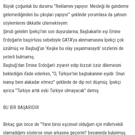
Büyük çoğunluk bu durumu "Reklamını yapıyor. Mesleği ile gündeme
gelemediğinden bu çıkışları yapıyor" şeklinde yorumlasa da şahsen
söylemlerini dikkatle izlemekteyim.
Şimdi gelelim İpekçi'nin son duyurularına; Başbakan'ın eşi Emine
Erdoğan'ın başörtüsü sebebiyle GATA'ya alınmamasına İpekçi çok
üzülmüş ve Başbuğ'un 'Keşke bu olay yaşanmasaydı' sözlerini de
yeterli bulmamış.
Başbuğ'dan Emine Erdoğan'ı ziyaret edip bizzat özür dilemesini
beklediğini ifade ederken, "O, Türkiye'nin başbakanının eşidir. Onun
inanışı beni alakadar etmez" şeklinde de dip not düşmüş. İpekçi
ayrıca "Türkiye artık eski Türkiye olmayacak" demiş.
BU BİR BAŞARIDIR
Birkaç gün önce de "Yarın birisi eşcinsel olduğum için milletvekili
olamadığımı söylerse onun arkasına geçerim" beyanında bulunmuş.