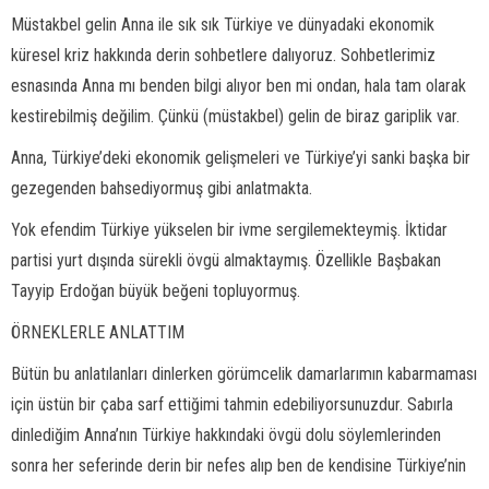
Müstakbel gelin Anna ile sık sık Türkiye ve dünyadaki ekonomik
küresel kriz hakkında derin sohbetlere dalıyoruz. Sohbetlerimiz
esnasında Anna mı benden bilgi alıyor ben mi ondan, hala tam olarak
kestirebilmiş değilim. Çünkü (müstakbel) gelin de biraz gariplik var.
Anna, Türkiye’deki ekonomik gelişmeleri ve Türkiye’yi sanki başka bir
gezegenden bahsediyormuş gibi anlatmakta.
Yok efendim Türkiye yükselen bir ivme sergilemekteymiş. İktidar
partisi yurt dışında sürekli övgü almaktaymış. Özellikle Başbakan
Tayyip Erdoğan büyük beğeni topluyormuş.
ÖRNEKLERLE ANLATTIM
Bütün bu anlatılanları dinlerken görümcelik damarlarımın kabarmaması
için üstün bir çaba sarf ettiğimi tahmin edebiliyorsunuzdur. Sabırla
dinlediğim Anna’nın Türkiye hakkındaki övgü dolu söylemlerinden
sonra her seferinde derin bir nefes alıp ben de kendisine Türkiye’nin