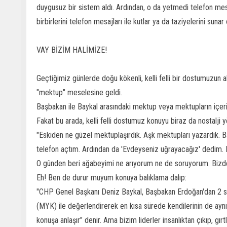
duygusuz bir sistem aldı. Ardından, o da yetmedi telefon mesajl
birbirlerini telefon mesajları ile kutlar ya da taziyelerini sunar 
VAY BİZİM HALİMİZE!
Geçtiğimiz günlerde doğu kökenli, kelli felli bir dostumuzu
"mektup" meselesine geldi.
Başbakan ile Baykal arasındaki mektup veya mektupların içeriğ
Fakat bu arada, kelli felli dostumuz konuyu biraz da nostalji yö
"Eskiden ne güzel mektuplaşırdık. Aşk mektupları yazardık. 
telefon açtım. Ardından da 'Evdeyseniz uğrayacağız' dedim. B
O günden beri ağabeyimi ne arıyorum ne de soruyorum. Bizde 
Eh! Ben de durur muyum konuya balıklama dalıp:
"CHP Genel Başkanı Deniz Baykal, Başbakan Erdoğan'dan 2 say
(MYK) ile değerlendirerek en kısa sürede kendilerinin de aynı
konuşa anlaşır" denir. Ama bizim liderler insanlıktan çıkıp, gır