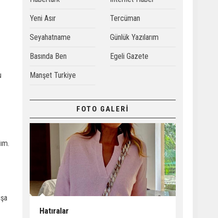
Yeni Asır
Tercüman
Seyahatname
Günlük Yazılarım
Basında Ben
Egeli Gazete
u
Manşet Turkiye
FOTO GALERİ
dım.
uşa
Hatıralar