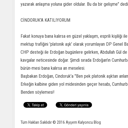
yazarak anlaşma yoluna gider oldular. Bu da bir gelişme" ded
CİNDORUK'A KATILIYORUM
Fakat konuya bana kalırsa en güzel yaklaşım, esprili kişiliği 
mektup trafiğini 'platonik aşk' olarak yorumlayan DP Gene
CHP desteği ile Erdoğan bugünlere gelirken, Abdullah Gül de
kavgalar neticesinde doğar. Şimdi sırada Erdoğan'ın Cumhurba
bürün-mesi bana kalırsa an meselesi.
Başbakan Erdoğan, Cindoruk'a ''Ben pek platonik aşktan anlam
Erkeğin kalbine giden yol midesinden geçer hesabı, Cumhurba
Benden söylemesi!
Tüm Hakları Saklıdır © 2016
Ayşem Kalyoncu Blog