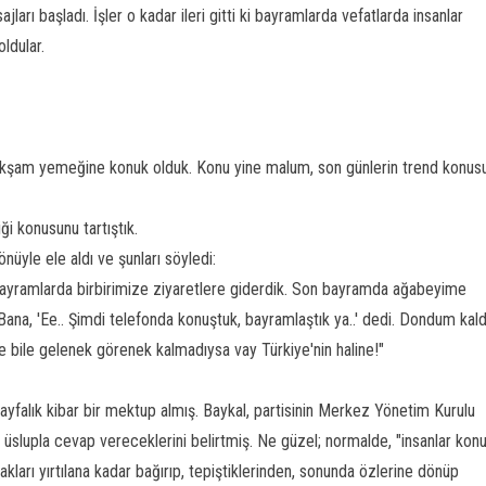
arı başladı. İşler o kadar ileri gitti ki bayramlarda vefatlarda insanlar
oldular.
n akşam yemeğine konuk olduk. Konu yine malum, son günlerin trend konus
i konusunu tartıştık.
nüyle ele aldı ve şunları söyledi:
Bayramlarda birbirimize ziyaretlere giderdik. Son bayramda ağabeyime
ana, 'Ee.. Şimdi telefonda konuştuk, bayramlaştık ya..' dedi. Dondum kal
bile gelenek görenek kalmadıysa vay Türkiye'nin haline!"
falık kibar bir mektup almış. Baykal, partisinin Merkez Yönetim Kurulu
 üslupla cevap vereceklerini belirtmiş. Ne güzel; normalde, "insanlar kon
tlakları yırtılana kadar bağırıp, tepiştiklerinden, sonunda özlerine dönüp