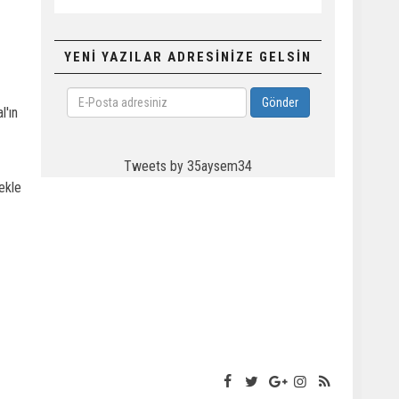
YENİ YAZILAR ADRESİNİZE GELSİN
E-
Gönder
l'ın
Posta
adresiniz
Tweets by 35aysem34
ekle