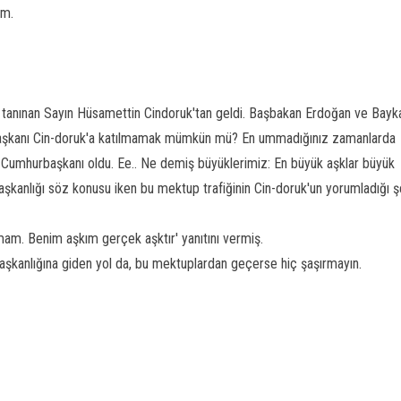
im.
ile tanınan Sayın Hüsamettin Cindoruk'tan geldi. Başbakan Erdoğan ve Bayka
l Başkanı Cin-doruk'a katılmamak mümkün mü? En ummadığınız zamanlarda
 Cumhurbaşkanı oldu. Ee.. Ne demiş büyüklerimiz: En büyük aşklar büyük
şkanlığı söz konusu iken bu mektup trafiğinin Cin-doruk'un yorumladığı ş
am. Benim aşkım gerçek aşktır' yanıtını vermiş.
şkanlığına giden yol da, bu mektuplardan geçerse hiç şaşırmayın.