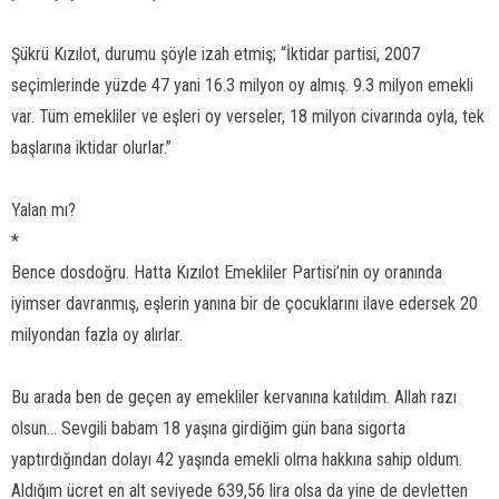
Şükrü Kızılot, durumu şöyle izah etmiş; “İktidar partisi, 2007
seçimlerinde yüzde 47 yani 16.3 milyon oy almış. 9.3 milyon emekli
var. Tüm emekliler ve eşleri oy verseler, 18 milyon civarında oyla, tek
başlarına iktidar olurlar.”
Yalan mı?
*
Bence dosdoğru. Hatta Kızılot Emekliler Partisi’nin oy oranında
iyimser davranmış, eşlerin yanına bir de çocuklarını ilave edersek 20
milyondan fazla oy alırlar.
Bu arada ben de geçen ay emekliler kervanına katıldım. Allah razı
olsun... Sevgili babam 18 yaşına girdiğim gün bana sigorta
yaptırdığından dolayı 42 yaşında emekli olma hakkına sahip oldum.
Aldığım ücret en alt seviyede 639,56 lira olsa da yine de devletten