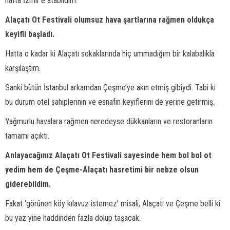
hafta İzmir’e atabildim.
Alaçatı Ot Festivali olumsuz hava şartlarına rağmen oldukça
keyifli başladı.
Hatta o kadar ki Alaçatı sokaklarında hiç ummadığım bir kalabalıkla
karşılaştım.
Sanki bütün İstanbul arkamdan Çeşme’ye akın etmiş gibiydi. Tabi ki
bu durum otel sahiplerinin ve esnafın keyiflerini de yerine getirmiş.
Yağmurlu havalara rağmen neredeyse dükkanların ve restoranların
tamamı açıktı.
Anlayacağınız Alaçatı Ot Festivali sayesinde hem bol bol ot
yedim hem de Çeşme-Alaçatı hasretimi bir nebze olsun
giderebildim.
Fakat ‘görünen köy kılavuz istemez’ misali, Alaçatı ve Çeşme belli ki
bu yaz yine haddinden fazla dolup taşacak.