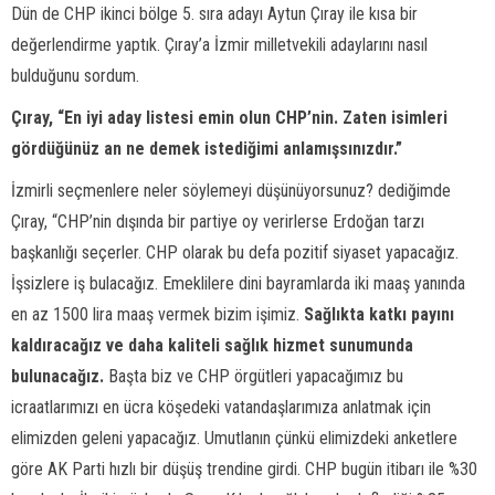
Dün de CHP ikinci bölge 5. sıra adayı Aytun Çıray ile kısa bir
değerlendirme yaptık. Çıray’a İzmir milletvekili adaylarını nasıl
bulduğunu sordum.
Çıray, “En iyi aday listesi emin olun CHP’nin. Zaten isimleri
gördüğünüz an ne demek istediğimi anlamışsınızdır.”
İzmirli seçmenlere neler söylemeyi düşünüyorsunuz? dediğimde
Çıray, “CHP’nin dışında bir partiye oy verirlerse Erdoğan tarzı
başkanlığı seçerler. CHP olarak bu defa pozitif siyaset yapacağız.
İşsizlere iş bulacağız. Emeklilere dini bayramlarda iki maaş yanında
en az 1500 lira maaş vermek bizim işimiz.
Sağlıkta katkı payını
kaldıracağız ve daha kaliteli sağlık hizmet sunumunda
bulunacağız.
Başta biz ve CHP örgütleri yapacağımız bu
icraatlarımızı en ücra köşedeki vatandaşlarımıza anlatmak için
elimizden geleni yapacağız. Umutlanın çünkü elimizdeki anketlere
göre AK Parti hızlı bir düşüş trendine girdi. CHP bugün itibarı ile %30