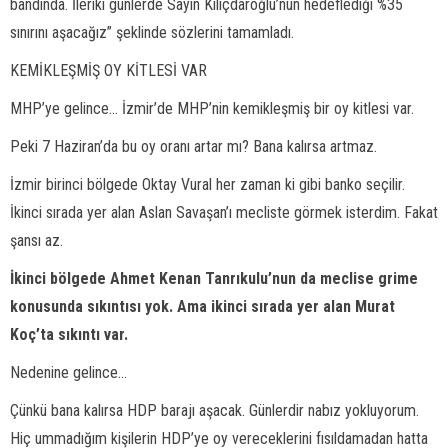
bandında. İleriki günlerde Sayın Kılıçdaroğlu’nun hedeflediği %35
sınırını aşacağız” şeklinde sözlerini tamamladı.
KEMİKLEŞMİŞ OY KİTLESİ VAR
MHP’ye gelince... İzmir’de MHP’nin kemikleşmiş bir oy kitlesi var.
Peki 7 Haziran’da bu oy oranı artar mı? Bana kalırsa artmaz.
İzmir birinci bölgede Oktay Vural her zaman ki gibi banko seçilir.
İkinci sırada yer alan Aslan Savaşan’ı mecliste görmek isterdim. Fakat
şansı az.
İkinci bölgede Ahmet Kenan Tanrıkulu’nun da meclise grime
konusunda sıkıntısı yok. Ama ikinci sırada yer alan Murat
Koç’ta sıkıntı var.
Nedenine gelince...
Çünkü bana kalırsa HDP barajı aşacak. Günlerdir nabız yokluyorum.
Hiç ummadığım kişilerin HDP’ye oy vereceklerini fısıldamadan hatta