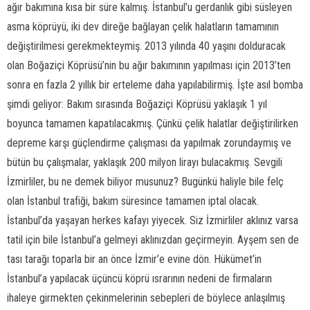
ağır bakımına kısa bir süre kalmış. İstanbul’u gerdanlık gibi süsleyen
asma köprüyü, iki dev direğe bağlayan çelik halatların tamamının
değiştirilmesi gerekmekteymiş. 2013 yılında 40 yaşını dolduracak
olan Boğaziçi Köprüsü’nin bu ağır bakımının yapılması için 2013’ten
sonra en fazla 2 yıllık bir erteleme daha yapılabilirmiş. İşte asıl bomba
şimdi geliyor: Bakım sırasında Boğaziçi Köprüsü yaklaşık 1 yıl
boyunca tamamen kapatılacakmış. Çünkü çelik halatlar değiştirilirken
depreme karşı güçlendirme çalışması da yapılmak zorundaymış ve
bütün bu çalışmalar, yaklaşık 200 milyon lirayı bulacakmış. Sevgili
İzmirliler, bu ne demek biliyor musunuz? Bugünkü haliyle bile felç
olan İstanbul trafiği, bakım süresince tamamen iptal olacak.
İstanbul’da yaşayan herkes kafayı yiyecek. Siz İzmirliler aklınız varsa
tatil için bile İstanbul’a gelmeyi aklınızdan geçirmeyin. Ayşem sen de
tası tarağı toparla bir an önce İzmir’e evine dön. Hükümet’in
İstanbul’a yapılacak üçüncü köprü ısrarının nedeni de firmaların
ihaleye girmekten çekinmelerinin sebepleri de böylece anlaşılmış