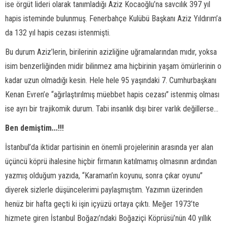
ise örgüt lideri olarak tanımladığı Aziz Kocaoğlu’na savcılık 397 yıl
hapis isteminde bulunmuş. Fenerbahçe Kulübü Başkanı Aziz Yıldırım’a
da 132 yıl hapis cezası istenmişti.
Bu durum Aziz’lerin, birilerinin azizliğine uğramalarından mıdır, yoksa
isim benzerliğinden midir bilinmez ama hiçbirinin yaşam ömürlerinin o
kadar uzun olmadığı kesin. Hele hele 95 yaşındaki 7. Cumhurbaşkanı
Kenan Evren’e “ağırlaştırılmış müebbet hapis cezası” istenmiş olması
ise ayrı bir trajikomik durum. Tabi insanlık dışı birer varlık değillerse...
Ben demiştim...!!!
İstanbul’da iktidar partisinin en önemli projelerinin arasında yer alan
üçüncü köprü ihalesine hiçbir firmanın katılmamış olmasının ardından
yazmış olduğum yazıda, “Karaman’ın koyunu, sonra çıkar oyunu”
diyerek sizlerle düşüncelerimi paylaşmıştım. Yazımın üzerinden
henüz bir hafta geçti ki işin içyüzü ortaya çıktı. Meğer 1973’te
hizmete giren İstanbul Boğazı’ndaki Boğaziçi Köprüsü’nün 40 yıllık