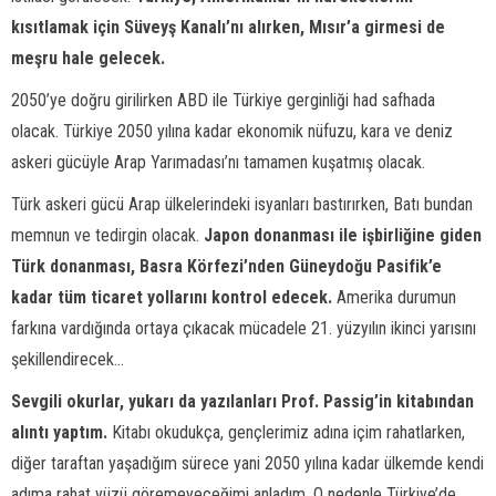
kısıtlamak için Süveyş Kanalı’nı alırken, Mısır’a girmesi de
meşru hale gelecek.
2050’ye doğru girilirken ABD ile Türkiye gerginliği had safhada
olacak. Türkiye 2050 yılına kadar ekonomik nüfuzu, kara ve deniz
askeri gücüyle Arap Yarımadası’nı tamamen kuşatmış olacak.
Türk askeri gücü Arap ülkelerindeki isyanları bastırırken, Batı bundan
memnun ve tedirgin olacak.
Japon donanması ile işbirliğine giden
Türk donanması, Basra Körfezi’nden Güneydoğu Pasifik’e
kadar tüm ticaret yollarını kontrol edecek.
Amerika durumun
farkına vardığında ortaya çıkacak mücadele 21. yüzyılın ikinci yarısını
şekillendirecek...
Sevgili okurlar, yukarı da yazılanları Prof. Passig’in kitabından
alıntı yaptım.
Kitabı okudukça, gençlerimiz adına içim rahatlarken,
diğer taraftan yaşadığım sürece yani 2050 yılına kadar ülkemde kendi
adıma rahat yüzü göremeyeceğimi anladım. O nedenle Türkiye’de