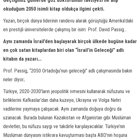
Geçtiğimiz günlerde göz doktorumun tavsiyesi ile alıp
okuduğum 2050 isimli kitap oldukça ilgimi çekti.
Yazarı, birçok dünya liderinin randevu alarak görüştüğü Amerika’daki
en prestijli üniversitelerde çalışmış bir isim: Prof. David Passig...
Aynı zamanda İsrail’den başlayarak birçok ülkede bugüne kadar
en çok satan kitaplardan biri olan “İsrail’in Geleceği” adlı
kitabın da yazarı...
Prof. Passig, “2050 Ortadoğu’nun geleceği” adlı çalışmasında bakın
neler diyor;
Türkiye, 2020-2030’ların jeopolitik ivmesini kullanarak nüfuzunu ve
birliklerini Kafkaslar’dan daha kuzeye, Ukrayna ve Volga Nehri
vadilerine yaymaya çalışacak. Aynı zamanda doğuya doğru da
uzanacak. Burada bulunan Kazakistan ve Afganistan gibi Müslüman
devletler, bu nüfuzu saygı ve takdirle karşılayacaklar. Türkiye’nin
Müslüman dünyasını istikrara kavuşturması başta ABD’nin hoşuna