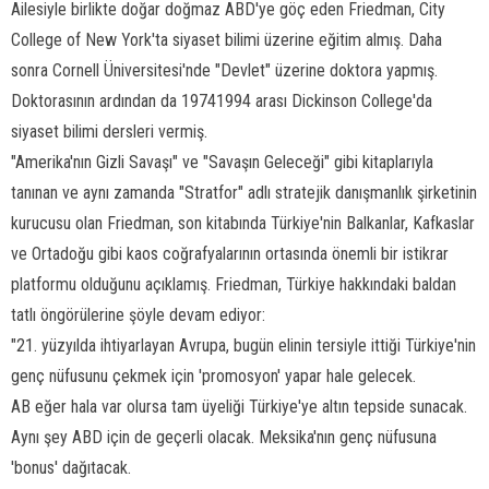
Ailesiyle birlikte doğar doğmaz ABD'ye göç eden Friedman, City
College of New York'ta siyaset bilimi üzerine eğitim almış. Daha
sonra Cornell Üniversitesi'nde "Devlet" üzerine doktora yapmış.
Doktorasının ardından da 19741994 arası Dickinson College'da
siyaset bilimi dersleri vermiş.
"Amerika'nın Gizli Savaşı" ve "Savaşın Geleceği" gibi kitaplarıyla
tanınan ve aynı zamanda "Stratfor" adlı stratejik danışmanlık şirketinin
kurucusu olan Friedman, son kitabında Türkiye'nin Balkanlar, Kafkaslar
ve Ortadoğu gibi kaos coğrafyalarının ortasında önemli bir istikrar
platformu olduğunu açıklamış. Friedman, Türkiye hakkındaki baldan
tatlı öngörülerine şöyle devam ediyor:
"21. yüzyılda ihtiyarlayan Avrupa, bugün elinin tersiyle ittiği Türkiye'nin
genç nüfusunu çekmek için 'promosyon' yapar hale gelecek.
AB eğer hala var olursa tam üyeliği Türkiye'ye altın tepside sunacak.
Aynı şey ABD için de geçerli olacak. Meksika'nın genç nüfusuna
'bonus' dağıtacak.