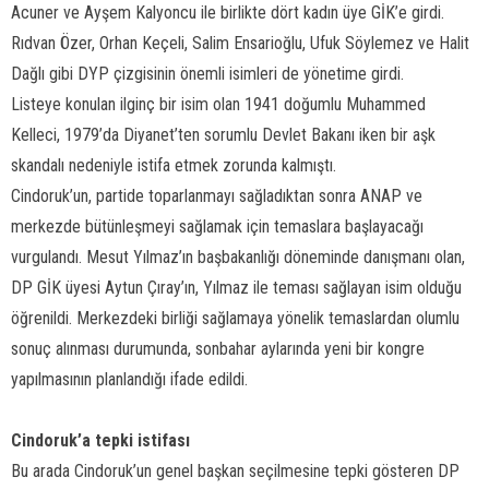
Acuner ve Ayşem Kalyoncu ile birlikte dört kadın üye GİK’e girdi.
Rıdvan Özer, Orhan Keçeli, Salim Ensarioğlu, Ufuk Söylemez ve Halit
Dağlı gibi DYP çizgisinin önemli isimleri de yönetime girdi.
Listeye konulan ilginç bir isim olan 1941 doğumlu Muhammed
Kelleci, 1979’da Diyanet’ten sorumlu Devlet Bakanı iken bir aşk
skandalı nedeniyle istifa etmek zorunda kalmıştı.
Cindoruk’un, partide toparlanmayı sağladıktan sonra ANAP ve
merkezde bütünleşmeyi sağlamak için temaslara başlayacağı
vurgulandı. Mesut Yılmaz’ın başbakanlığı döneminde danışmanı olan,
DP GİK üyesi Aytun Çıray’ın, Yılmaz ile teması sağlayan isim olduğu
öğrenildi. Merkezdeki birliği sağlamaya yönelik temaslardan olumlu
sonuç alınması durumunda, sonbahar aylarında yeni bir kongre
yapılmasının planlandığı ifade edildi.
Cindoruk’a tepki istifası
Bu arada Cindoruk’un genel başkan seçilmesine tepki gösteren DP