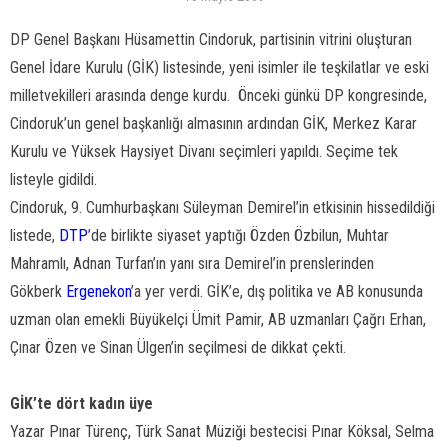
DP Genel Başkanı Hüsamettin Cindoruk, partisinin vitrini oluşturan
Genel İdare Kurulu (GİK) listesinde, yeni isimler ile teşkilatlar ve eski
milletvekilleri arasında denge kurdu. Önceki günkü DP kongresinde,
Cindoruk’un genel başkanlığı almasının ardından GİK, Merkez Karar
Kurulu ve Yüksek Haysiyet Divanı seçimleri yapıldı. Seçime tek
listeyle gidildi.
Cindoruk, 9. Cumhurbaşkanı Süleyman Demirel’in etkisinin hissedildiği
listede,
DTP
’de birlikte siyaset yaptığı Özden Özbilun, Muhtar
Mahramlı, Adnan Turfan’ın yanı sıra Demirel’in prenslerinden
Gökberk
Ergenekon
’a yer verdi. GİK’e, dış politika ve AB konusunda
uzman olan emekli Büyükelçi Ümit Pamir, AB uzmanları Çağrı Erhan,
Çınar Özen ve Sinan Ülgen’in seçilmesi de dikkat çekti.
GİK’te dört kadın üye
Yazar Pınar Türenç, Türk Sanat Müziği bestecisi Pınar Köksal, Selma